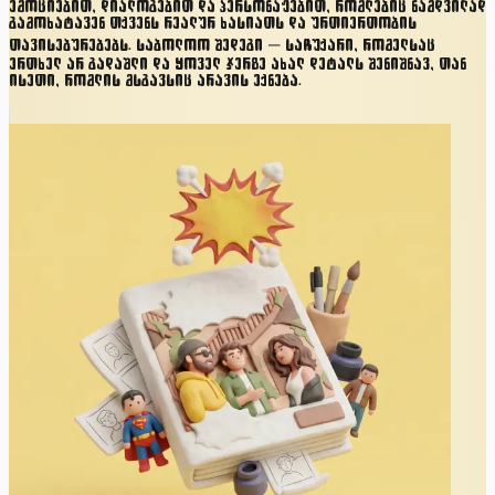
ემოციებით, დიალოგებით და პერსონაჟებით, რომლებიც ნამდვილად
გამოხატავენ თქვენს რეალურ ხასიათს და ურთიერთობის
თავისებურებებს. საბოლოო შედეგი — საჩუქარი, რომელსაც
ერთხელ არ გადაშლი და ყოველ ჯერზე ახალ დეტალს შენიშნავ, თან
ისეთი, რომლის მსგავსიც არავის ექნება.