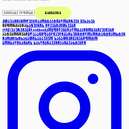
ᲒᲐᲒᲖᲐᲕᲜᲐ
მთავარი
პროდუქცია
კონტაქტი
ბლოგი
ჩვენ შესახებ
ინფორმაცია
საჩუქრის იდეები
კითხვები
(FAQ)
ვაუჩერები
Lookbook
კონფიდენციალობა
პირობები
ქუქიები
კატეგორიები
ზღაპარი
ფაზლი
ჰუდი
მაისური
ტილო
პორტარტი
პოსტერ
ი
კომიქსი
სანათი
საბავშვო სანათი
მიზეზები
ფოტო
ბორბალი
ბარბის სახლი
გრავერი
ქარგვა
სტენდი