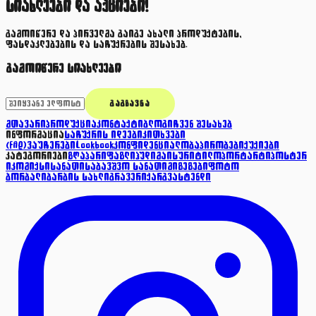
სიახლეები და აქციები!
გამოიწერე და პირველმა გაიგე ახალი პროდუქტების,
ფასდაკლებების და საჩუქრების შესახებ.
გამოიწერე სიახლეები
ᲒᲐᲒᲖᲐᲕᲜᲐ
მთავარი
პროდუქცია
კონტაქტი
ბლოგი
ჩვენ შესახებ
ინფორმაცია
საჩუქრის იდეები
კითხვები
(FAQ)
ვაუჩერები
Lookbook
კონფიდენციალობა
პირობები
ქუქიები
კატეგორიები
ზღაპარი
ფაზლი
ჰუდი
მაისური
ტილო
პორტარტი
პოსტერ
ი
კომიქსი
სანათი
საბავშვო სანათი
მიზეზები
ფოტო
ბორბალი
ბარბის სახლი
გრავერი
ქარგვა
სტენდი