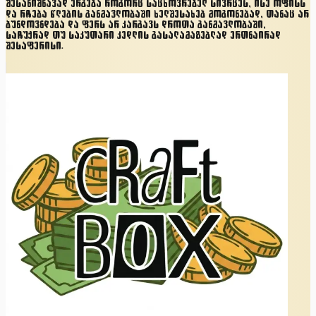
შესანიშნავად ერგება როგორც საცხოვრებელ სივრცეს, ისე ოფისს
და რჩება წლების განმავლობაში ხელშესახებ მოგონებად, თანაც არ
ბუნდოვნდება და ფერს არ კარგავს დროთა განმავლობაში,
საჩუქრად თუ საკუთარი კედლის გასალამაზებლად ერთნაირად
შესაფერისი.