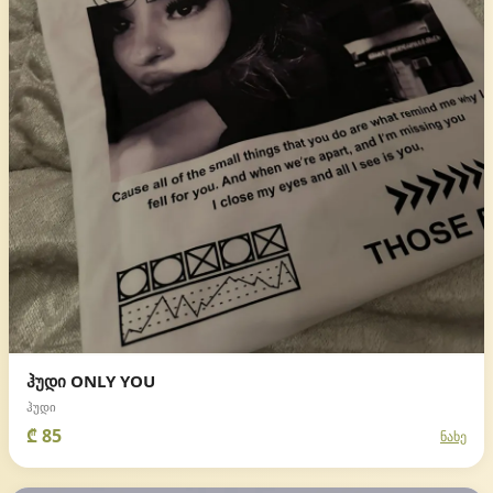
ჰუდი ONLY YOU
ჰუდი
₾ 85
ნახე