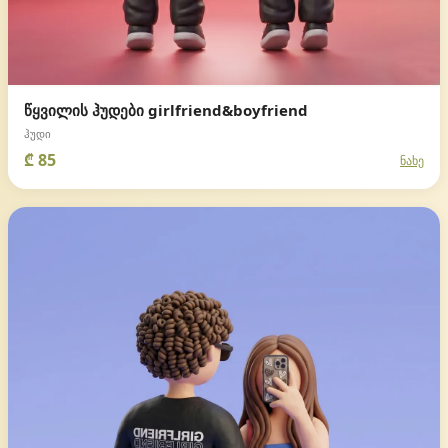
წყვილის ჰუდები girlfriend&boyfriend
ჰუდი
₾ 85
ნახე