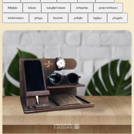
მიზეზები
სანათი
საბავშვო სანათი
პორტარტი
ფოტო ბორბალი
ბარბის სახლი
ქარგვა
ზღაპარი
კომიქსი
სტენდი
გრავერი