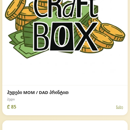
ჰუდები MOM / DAD პრინტით
ჰუდი
₾ 85
ნახე