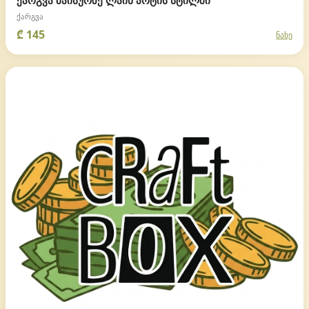
ქარგვა მაისურზე ლაინ არტის სტილში
ქარგვა
₾ 145
ნახე