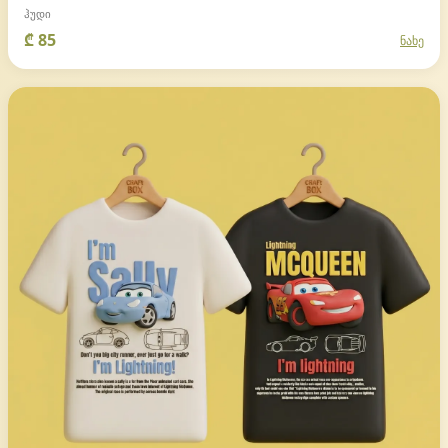
ჰუდი
₾ 85
ნახე