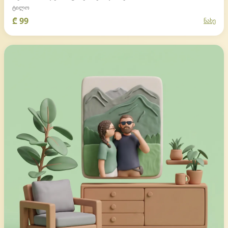
ტილო
₾ 99
ნახე