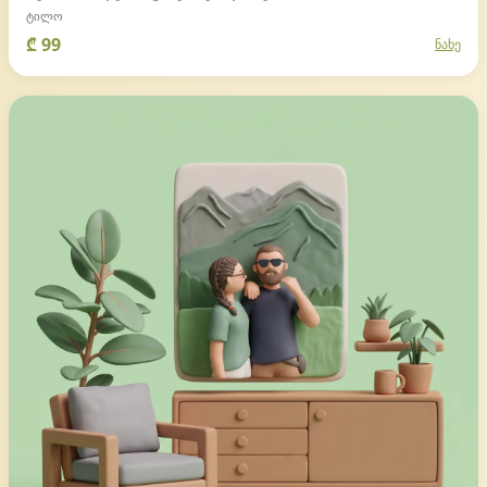
ტილო
₾ 99
ნახე