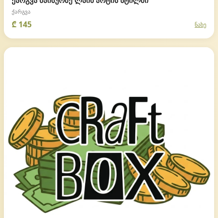
ქარგვა მაისურზე ლაინ არტის სტილში
ქარგვა
₾ 145
ნახე