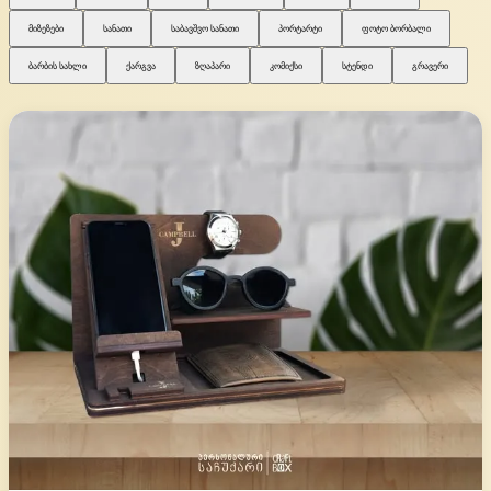
მიზეზები
სანათი
საბავშვო სანათი
პორტარტი
ფოტო ბორბალი
ბარბის სახლი
ქარგვა
ზღაპარი
კომიქსი
სტენდი
გრავერი