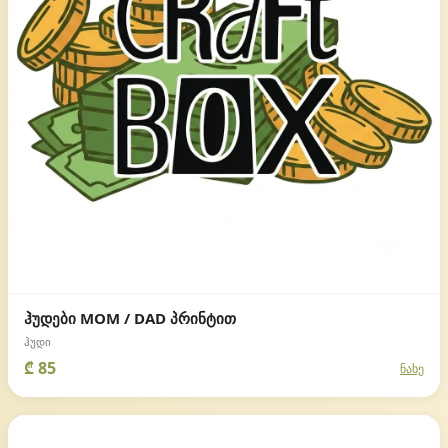
ჰუდები MOM / DAD პრინტით
ჰუდი
₾ 85
ნახე