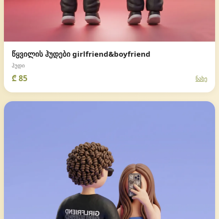
წყვილის ჰუდები girlfriend&boyfriend
ჰუდი
₾ 85
ნახე