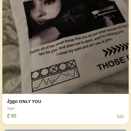
ჰუდი ONLY YOU
ჰუდი
₾ 85
ნახე