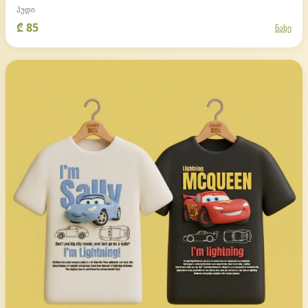
ჰუდი
₾ 85
ნახე