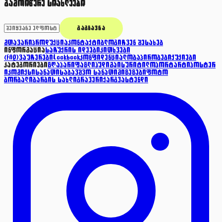
გამოიწერე სიახლეები
ᲒᲐᲒᲖᲐᲕᲜᲐ
მთავარი
პროდუქცია
კონტაქტი
ბლოგი
ჩვენ შესახებ
ინფორმაცია
საჩუქრის იდეები
კითხვები
(FAQ)
ვაუჩერები
Lookbook
კონფიდენციალობა
პირობები
ქუქიები
კატეგორიები
ზღაპარი
ფაზლი
ჰუდი
მაისური
ტილო
პორტარტი
პოსტერ
ი
კომიქსი
სანათი
საბავშვო სანათი
მიზეზები
ფოტო
ბორბალი
ბარბის სახლი
გრავერი
ქარგვა
სტენდი