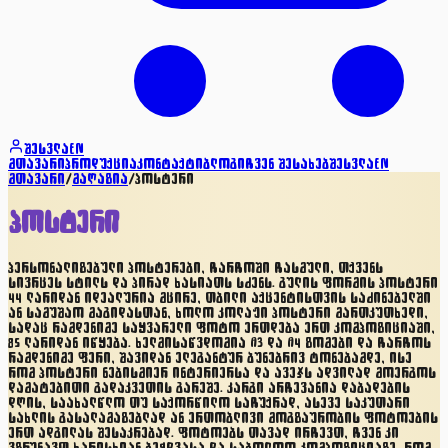
შესვლა
EN
მთავარი
პროდუქცია
კონტაქტი
ბლოგი
ჩვენ შესახებ
შესვლა
EN
მთავარი
/
მაღაზია
/
პოსტერი
პოსტერი
პერსონალიზებული პოსტერები, ჩარჩოში ჩასმული, თქვენს
სივრცეს სტილს და პირად ხასიათს სძენს. გულის ფორმის პოსტერი
44 ლარიდან იდეალურია მცირე, თბილი აქცენტისთვის საძინებელში
ან სამუშაო მაგიდასთან, ხოლო კოლაჟი პოსტერი მართკუთხედი,
სადაც რამდენიმე საყვარელი ფოტო ერთდება ერთ კომპოზიციაში,
85 ლარიდან იწყება. ხელმისაწვდომია A3 და A4 ზომები და ჩარჩოს
რამდენიმე ფერი, შავიდან ელეგანტურ ბუნებრივ ტონებამდე, ისე
რომ პოსტერი ნებისმიერ ინტერიერსა და ავეჯს ადვილად მოერგოს
დამატებითი გადაკვეთის გარეშე. კარგი არჩევანია დაბადების
დღის, საახალწლო თუ საქორწილო საჩუქრად, ასევე საკუთარი
სახლის გასალამაზებლად ან ერთობლივი მოგზაურობის ფოტოების
ერთ ადგილას შესაკრებად. ფოტოებს თავად ირჩევთ, ჩვენ კი