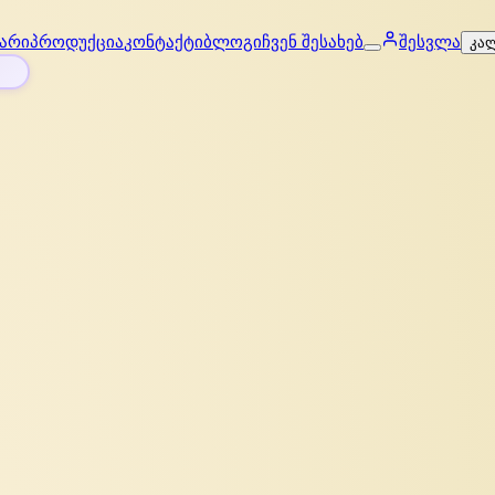
არი
პროდუქცია
კონტაქტი
ბლოგი
ჩვენ შესახებ
შესვლა
კა