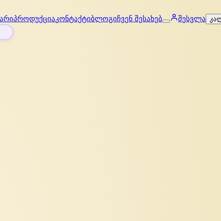
არი
პროდუქცია
კონტაქტი
ბლოგი
ჩვენ შესახებ
შესვლა
კა