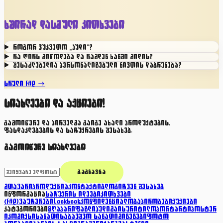
ხშირად დასმული კითხვები
როგორ ვუკვეთო „ჰუდი"?
რა ღირს მიწოდება და რამდენ ხანში მიდის?
შესაძლებელია პერსონალიზებული ნივთის დაბრუნება?
სრული FAQ →
სიახლეები და აქციები!
გამოიწერე და პირველმა გაიგე ახალი პროდუქტების,
ფასდაკლებების და საჩუქრების შესახებ.
გამოიწერე სიახლეები
ᲒᲐᲒᲖᲐᲕᲜᲐ
მთავარი
პროდუქცია
კონტაქტი
ბლოგი
ჩვენ შესახებ
ინფორმაცია
საჩუქრის იდეები
კითხვები
(FAQ)
ვაუჩერები
Lookbook
კონფიდენციალობა
პირობები
ქუქიები
კატეგორიები
ზღაპარი
ფაზლი
ჰუდი
მაისური
ტილო
პორტარტი
პოსტერ
ი
კომიქსი
სანათი
საბავშვო სანათი
მიზეზები
ფოტო