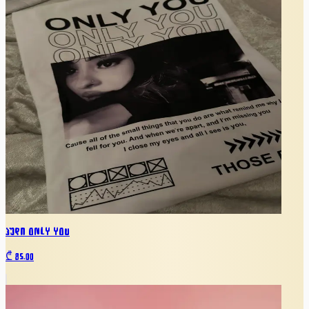
ჰუდი ONLY YOU
₾
85.00