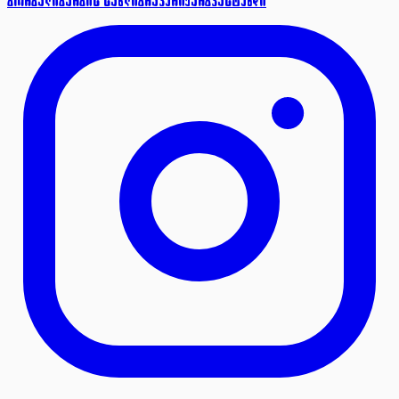
ბორბალი
ბარბის სახლი
გრავერი
ქარგვა
სტენდი