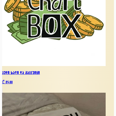
ჰუდი სალი და მაქქუინი
₾
85.00