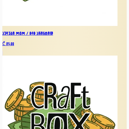
ჰუდები MOM / DAD პრინტით
₾
85.00