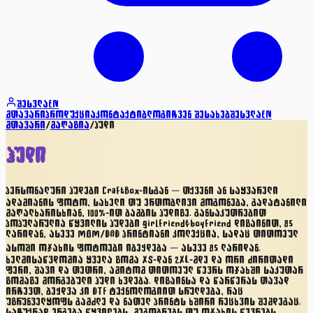
შესვლა
EN
მთავარი
პროდუქცია
კონტაქტი
ბლოგი
ჩვენ შესახებ
შესვლა
EN
მთავარი
/
მაღაზია
/
ჰუდი
ჰუდი
პერსონალური ჰუდები CraftBox-ისგან — თქვენი ან საყვარელი
ადამიანის ფოტო, სახელი თუ ერთობლივი მოგონება, გადატანილი
მაღალხარისხიან, 100%-ით ბამბის ჰუდიზე. განსაკუთრებით
პოპულარულია წყვილის ჰუდები girlfriend&boyfriend დიზაინით, 85
ლარიდან, ასევე MOM/DAD პრინტიანი კოლექცია, სადაც თითოეულ
ასოში ოჯახის ფოტოები იბეჭდება — ასევე 85 ლარიდან.
ხელმისაწვდომია ყველა ზომა XS-დან 2XL-მდე და ორი ძირითადი
ფერი, შავი და თეთრი, ამიტომ თითოეულ წევრს ოჯახში საკუთარ
ზომაზე მორგებული ჰუდი ხვდება. დიზაინსა და წარწერას თავად
ირჩევთ, ბეჭდვა კი DTF ტექნოლოგიით სრულდება, რაც
უზრუნველყოფს გამძლე და ნათელ პრინტს ხშირი რეცხვის შემდეგაც.
საჩუქრად ერგება წყვილებს, მეგობრებს თუ ოჯახის წევრებს