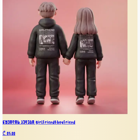
წყვილის ჰუდები girlfriend&boyfriend
₾
85.00