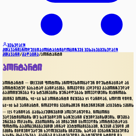
შესვლა
EN
მთავარი
პროდუქცია
კონტაქტი
ბლოგი
ჩვენ შესახებ
შესვლა
EN
მთავარი
/
მაღაზია
/
პორტარტი
პორტარტი
პორტარტი — თქვენი ფოტოს პროფესიონალურ ილუსტრაციად ან
პორტრეტულ ნახატად გარდაქმნა, რომელიც კედელზე გამორჩეულად
გამოიყურება და სტუმრების ყურადღებას ყოველთვის იპყრობს.
მცირე ზომის, 40×60 სმ პორტარტი იწყება 95 ლარიდან, ხოლო დიდი,
60×90 სმ ვარიანტი, რომელიც ნებისმიერ ინტერიერში აქცენტს ქმნის
— 125 ლარიდან. განსაკუთრებით პოპულარულია, როგორც
ვალენტინობის თუ საიუბილეო საჩუქარი წყვილებისთვის, თუმცა
ერგება ოჯახის, მეგობრის ან შინაური ცხოველის პორტრეტადაც.
ფოტოს გამოგვიგზავნით პირად შეტყობინებაში, ჩვენი გუნდი კი
ქმნის ინდივიდუალურ ხელოვნების ნიმუშს, სადაც შენარჩუნებულია
სახის მსგავსება, მაგრამ დამატებულია მხატვრული სტილი და