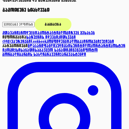
ფასდაკლებების და საჩუქრების შესახებ.
გამოიწერე სიახლეები
ᲒᲐᲒᲖᲐᲕᲜᲐ
მთავარი
პროდუქცია
კონტაქტი
ბლოგი
ჩვენ შესახებ
ინფორმაცია
საჩუქრის იდეები
კითხვები
(FAQ)
ვაუჩერები
Lookbook
კონფიდენციალობა
პირობები
ქუქიები
კატეგორიები
ზღაპარი
ფაზლი
ჰუდი
მაისური
ტილო
პორტარტი
პოსტერ
ი
კომიქსი
სანათი
საბავშვო სანათი
მიზეზები
ფოტო
ბორბალი
ბარბის სახლი
გრავერი
ქარგვა
სტენდი